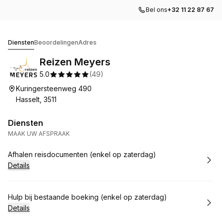
Bel ons
+32 11 22 87 67
Reizen Meyers
Diensten
Beoordelingen
Adres
Reizen Meyers
5.0
(
49
)
Kuringersteenweg 490
Hasselt, 3511
Diensten
MAAK UW AFSPRAAK
Boek
Afhalen reisdocumenten (enkel op zaterdag)
Details
Boek
Hulp bij bestaande boeking (enkel op zaterdag)
Details