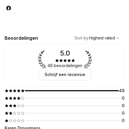
,
Highest rated
Sort
Beoordelingen
Sort by
:
Highest rated
5.0
49 beoordelingen
Schrijf een recensie
49
0
0
0
0
Karen Droogmans